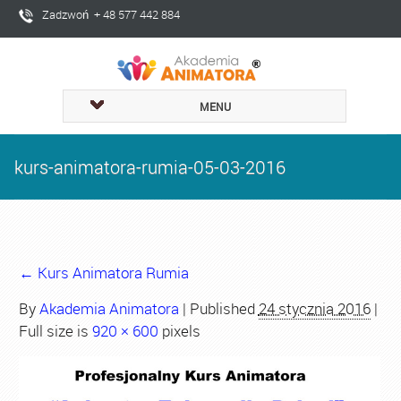
Zadzwoń + 48 577 442 884
MENU
kurs-animatora-rumia-05-03-2016
←
Kurs Animatora Rumia
By
Akademia Animatora
|
Published
24 stycznia 2016
|
Full size is
920 × 600
pixels