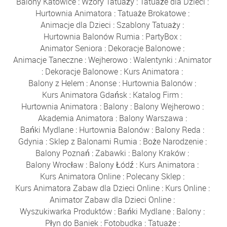
Balony Katowice
:
Wzory Tatuaży
:
Tatuaże dla Dzieci
:
Hurtownia Animatora
:
Tatuaże Brokatowe
:
Animacje dla Dzieci
:
Szablony Tatuaży
:
Hurtownia Balonów Rumia
:
PartyBox
:
Animator Seniora
:
Dekoracje Balonowe
:
Animacje Taneczne
:
Wejherowo
:
Walentynki
:
Animator
:
Dekoracje Balonowe
:
Kurs Animatora
:
Balony z Helem
:
Anonse
:
Hurtownia Balonów
:
Kurs Animatora Gdańsk
:
Katalog Firm
:
Hurtownia Animatora
:
Balony
:
Balony Wejherowo
:
Akademia Animatora
:
Balony Warszawa
:
Bańki Mydlane
:
Hurtownia Balonów
:
Balony Reda
:
Gdynia
:
Sklep z Balonami Rumia
:
Boże Narodzenie
:
Balony Poznań
:
Zabawki
:
Balony Kraków
:
Balony Wrocław
:
Balony Łódź
:
Kurs Animatora
:
Kurs Animatora Online
:
Polecany Sklep
:
Kurs Animatora Zabaw dla Dzieci Online
:
Kurs Online
:
Animator Zabaw dla Dzieci Online
:
Wyszukiwarka Produktów
:
Bańki Mydlane
:
Balony
:
Płyn do Baniek
:
Fotobudka
:
Tatuaże
: