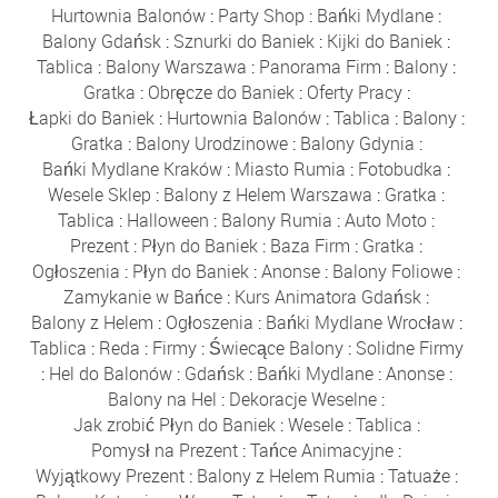
Hurtownia Balonów
:
Party Shop
:
Bańki Mydlane
:
Balony Gdańsk
:
Sznurki do Baniek
:
Kijki do Baniek
:
Tablica
:
Balony Warszawa
:
Panorama Firm
:
Balony
:
Gratka
:
Obręcze do Baniek
:
Oferty Pracy
:
Łapki do Baniek
:
Hurtownia Balonów
:
Tablica
:
Balony
:
Gratka
:
Balony Urodzinowe
:
Balony Gdynia
:
Bańki Mydlane Kraków
:
Miasto Rumia
:
Fotobudka
:
Wesele Sklep
:
Balony z Helem Warszawa
:
Gratka
:
Tablica
:
Halloween
:
Balony Rumia
:
Auto Moto
:
Prezent
:
Płyn do Baniek
:
Baza Firm
:
Gratka
:
Ogłoszenia
:
Płyn do Baniek
:
Anonse
:
Balony Foliowe
:
Zamykanie w Bańce
:
Kurs Animatora Gdańsk
:
Balony z Helem
:
Ogłoszenia
:
Bańki Mydlane Wrocław
:
Tablica
:
Reda
:
Firmy
:
Świecące Balony
:
Solidne Firmy
:
Hel do Balonów
:
Gdańsk
:
Bańki Mydlane
:
Anonse
:
Balony na Hel
:
Dekoracje Weselne
:
Jak zrobić Płyn do Baniek
:
Wesele
:
Tablica
:
Pomysł na Prezent
:
Tańce Animacyjne
:
Wyjątkowy Prezent
:
Balony z Helem Rumia
:
Tatuaże
: