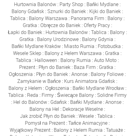
Hurtownia Balonów
:
Party Shop
:
Bańki Mydlane
:
Balony Gdańsk
:
Sznurki do Baniek
:
Kijki do Baniek
:
Tablica
:
Balony Warszawa
:
Panorama Firm
:
Balony
:
Gratka
:
Obręcze do Baniek
:
Oferty Pracy
:
Łapki do Baniek
:
Hurtownia Balonów
:
Tablica
:
Balony
:
Gratka
:
Balony Urodzinowe
:
Balony Gdynia
:
Bańki Mydlane Kraków
:
Miasto Rumia
:
Fotobudka
:
Wesele Sklep
:
Balony z Helem Warszawa
:
Gratka
:
Tablica
:
Halloween
:
Balony Rumia
:
Auto Moto
:
Prezent
:
Płyn do Baniek
:
Baza Firm
:
Gratka
:
Ogłoszenia
:
Płyn do Baniek
:
Anonse
:
Balony Foliowe
:
Zamykanie w Bańce
:
Kurs Animatora Gdańsk
:
Balony z Helem
:
Ogłoszenia
:
Bańki Mydlane Wrocław
:
Tablica
:
Reda
:
Firmy
:
Świecące Balony
:
Solidne Firmy
:
Hel do Balonów
:
Gdańsk
:
Bańki Mydlane
:
Anonse
:
Balony na Hel
:
Dekoracje Weselne
:
Jak zrobić Płyn do Baniek
:
Wesele
:
Tablica
:
Pomysł na Prezent
:
Tańce Animacyjne
:
Wyjątkowy Prezent
:
Balony z Helem Rumia
:
Tatuaże
: