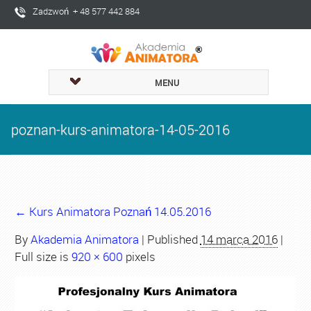
Zadzwoń + 48 577 442 884
MENU
poznan-kurs-animatora-14-05-2016
←
Kurs Animatora Poznań 14.05.2016
By
Akademia Animatora
|
Published
14 marca 2016
|
Full size is
920 × 600
pixels