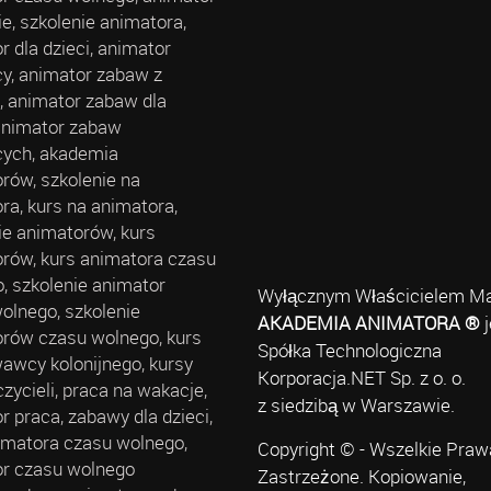
ie, szkolenie animatora,
r dla dzieci, animator
cy, animator zabaw z
, animator zabaw dla
 animator zabaw
cych, akademia
rów, szkolenie na
ra, kurs na animatora,
ie animatorów, kurs
rów, kurs animatora czasu
, szkolenie animator
Wyłącznym Właścicielem Ma
olnego, szkolenie
AKADEMIA ANIMATORA ®
j
rów czasu wolnego, kurs
Spółka Technologiczna
wcy kolonijnego, kursy
Korporacja.NET Sp. z o. o.
czycieli, praca na wakacje,
z siedzibą w Warszawie.
r praca, zabawy dla dzieci,
imatora czasu wolnego,
Copyright © - Wszelkie Praw
r czasu wolnego
Zastrzeżone. Kopiowanie,