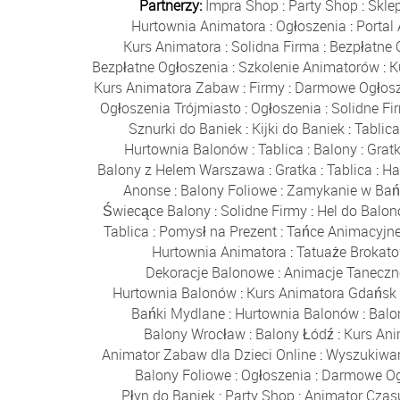
Partnerzy:
Impra Shop
:
Party Shop
:
Skle
Hurtownia Animatora
:
Ogłoszenia
:
Portal
Kurs Animatora
:
Solidna Firma
:
Bezpłatne 
Bezpłatne Ogłoszenia
:
Szkolenie Animatorów
:
K
Kurs Animatora Zabaw
:
Firmy
:
Darmowe Ogłosz
Ogłoszenia Trójmiasto
:
Ogłoszenia
:
Solidne Fi
Sznurki do Baniek
:
Kijki do Baniek
:
Tablic
Hurtownia Balonów
:
Tablica
:
Balony
:
Grat
Balony z Helem Warszawa
:
Gratka
:
Tablica
:
Ha
Anonse
:
Balony Foliowe
:
Zamykanie w Bań
Świecące Balony
:
Solidne Firmy
:
Hel do Balo
Tablica
:
Pomysł na Prezent
:
Tańce Animacyjn
Hurtownia Animatora
:
Tatuaże Brokat
Dekoracje Balonowe
:
Animacje Taneczn
Hurtownia Balonów
:
Kurs Animatora Gdańsk
Bańki Mydlane
:
Hurtownia Balonów
:
Balo
Balony Wrocław
:
Balony Łódź
:
Kurs An
Animator Zabaw dla Dzieci Online
:
Wyszukiwa
Balony Foliowe
:
Ogłoszenia
:
Darmowe Og
Płyn do Baniek
:
Party Shop
:
Animator Czas