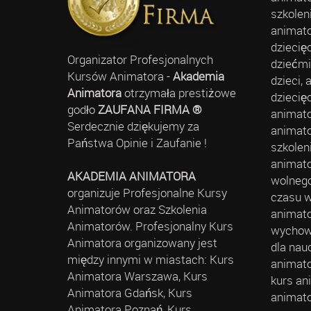
szkolen
animato
dziecię
Organizator Profesjonalnych
dziećmi
Kursów Animatora -
Akademia
dzieci,
Animatora
otrzymała prestiżowe
dziecię
godło
ZAUFANA FIRMA ®
animato
Serdecznie dziękujemy za
animato
Państwa Opinie i Zaufanie !
szkolen
animato
AKADEMIA ANIMATORA
wolnego
organizuje Profesjonalne Kursy
czasu w
Animatorów oraz Szkolenia
animato
Animatorów. Profesjonalny Kurs
wychowa
Animatora organizowany jest
dla nau
między innymi w miastach: Kurs
animato
Animatora Warszawa, Kurs
kurs an
Animatora Gdańsk, Kurs
animato
Animatora Poznań, Kurs