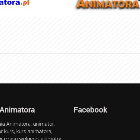
 Animatora
Facebook
a Animatora: animator,
r kurs, kurs animatora,
r czasu wolnego, animator