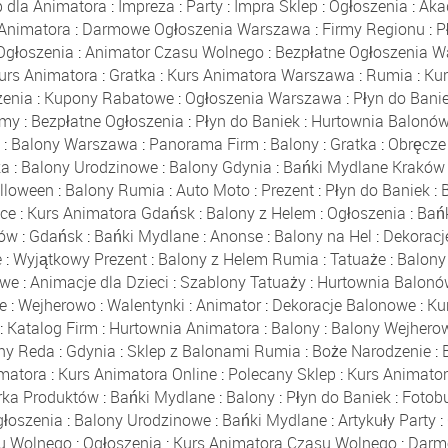
p dla Animatora
:
Impreza
:
Party
:
Impra Sklep
:
Ogłoszenia
:
Aka
 Animatora
:
Darmowe Ogłoszenia Warszawa
:
Firmy Regionu
:
P
Ogłoszenia
:
Animator Czasu Wolnego
:
Bezpłatne Ogłoszenia 
urs Animatora
:
Gratka
:
Kurs Animatora Warszawa
:
Rumia
:
Ku
enia
:
Kupony Rabatowe
:
Ogłoszenia Warszawa
:
Płyn do Bani
rmy
:
Bezpłatne Ogłoszenia
:
Płyn do Baniek
:
Hurtownia Balonó
a
:
Balony Warszawa
:
Panorama Firm
:
Balony
:
Gratka
:
Obręcze
ka
:
Balony Urodzinowe
:
Balony Gdynia
:
Bańki Mydlane Kraków
lloween
:
Balony Rumia
:
Auto Moto
:
Prezent
:
Płyn do Baniek
:
ce
:
Kurs Animatora Gdańsk
:
Balony z Helem
:
Ogłoszenia
:
Bań
nów
:
Gdańsk
:
Bańki Mydlane
:
Anonse
:
Balony na Hel
:
Dekoracj
e
:
Wyjątkowy Prezent
:
Balony z Helem Rumia
:
Tatuaże
:
Balony
owe
:
Animacje dla Dzieci
:
Szablony Tatuaży
:
Hurtownia Balon
e
:
Wejherowo
:
Walentynki
:
Animator
:
Dekoracje Balonowe
:
Ku
:
Katalog Firm
:
Hurtownia Animatora
:
Balony
:
Balony Wejhero
ny Reda
:
Gdynia
:
Sklep z Balonami Rumia
:
Boże Narodzenie
:
imatora
:
Kurs Animatora Online
:
Polecany Sklep
:
Kurs Animator
rka Produktów
:
Bańki Mydlane
:
Balony
:
Płyn do Baniek
:
Fotob
łoszenia
:
Balony Urodzinowe
:
Bańki Mydlane
:
Artykuły Party
:
u Wolnego
:
Ogłoszenia
:
Kurs Animatora Czasu Wolnego
:
Darm