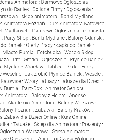
demia Animatora
:
Darmowe Ogłoszenia
:
łyn do Baniek
:
Solidne Firmy
:
Ogłoszenia
:
Warszawa
:
sklep animatora
:
Bańki Mydlane
:
rs Animatora Poznań
:
Kurs Animatora Katowice
:
ek Mydlanych
:
Darmowe Ogłoszenia Trójmiasto
:
w
:
Party Shop
:
Bańki Mydlane
:
Balony Gdańsk
:
 do Baniek
:
Oferty Pracy
:
Łapki do Baniek
:
:
Miasto Rumia
:
Fotobudka
:
Wesele Sklep
:
Baza Firm
:
Gratka
:
Ogłoszenia
:
Płyn do Baniek
:
ki Mydlane Wrocław
:
Tablica
:
Reda
:
Firmy
:
e Weselne
:
Jak zrobić Płyn do Baniek
:
Wesele
:
 Katowice
:
Wzory Tatuaży
:
Tatuaże dla Dzieci
:
ów Rumia
:
PartyBox
:
Animator Seniora
:
rs Animatora
:
Balony z Helem
:
Anonse
:
wo
:
Akademia Animatora
:
Balony Warszawa
:
Balony Poznań
:
Zabawki
:
Balony Kraków
:
a Zabaw dla Dzieci Online
:
Kurs Online
:
udka
:
Tatuaże
:
Sklep dla Animatora
:
Prezenty
:
Ogłoszenia Warszawa
:
Strefa Animatora
:
owe Ogłoszenia
:
Animator Czasu Wolnego
: