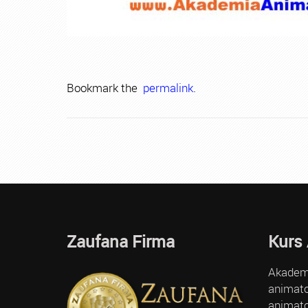
Bookmark the
permalink
.
Zaufana Firma
Kurs
Akademi
animato
animato