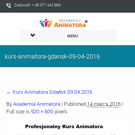
Zadzwoń + 48 577 442 884
MENU
kurs-animatora-gdansk-09-04-2016
←
Kurs Animatora Gdańsk 09.04.2016
By
Akademia Animatora
|
Published
14 marca 2016
|
Full size is
920 × 600
pixels