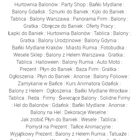
Hurtownia Balonów
:
Party Shop
:
Bańki Mydlane
:
Balony Gdańsk
:
Sznurki do Baniek
:
Kijki do Baniek
:
Tablica
:
Balony Warszawa
:
Panorama Firm
:
Balony
:
Gratka
:
Obręcze do Baniek
:
Oferty Pracy
:
Łapki do Baniek
:
Hurtownia Balonów
:
Tablica
:
Balony
:
Gratka
:
Balony Urodzinowe
:
Balony Gdynia
:
Bańki Mydlane Kraków
:
Miasto Rumia
:
Fotobudka
:
Wesele Sklep
:
Balony z Helem Warszawa
:
Gratka
:
Tablica
:
Halloween
:
Balony Rumia
:
Auto Moto
:
Prezent
:
Płyn do Baniek
:
Baza Firm
:
Gratka
:
Ogłoszenia
:
Płyn do Baniek
:
Anonse
:
Balony Foliowe
:
Zamykanie w Bańce
:
Kurs Animatora Gdańsk
:
Balony z Helem
:
Ogłoszenia
:
Bańki Mydlane Wrocław
:
Tablica
:
Reda
:
Firmy
:
Świecące Balony
:
Solidne Firmy
:
Hel do Balonów
:
Gdańsk
:
Bańki Mydlane
:
Anonse
:
Balony na Hel
:
Dekoracje Weselne
:
Jak zrobić Płyn do Baniek
:
Wesele
:
Tablica
:
Pomysł na Prezent
:
Tańce Animacyjne
:
Wyjątkowy Prezent
:
Balony z Helem Rumia
:
Tatuaże
: