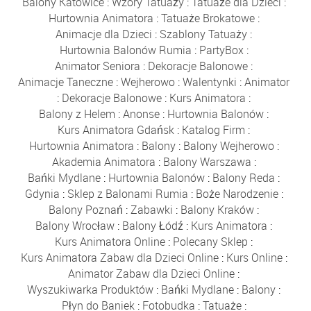
Balony Katowice
:
Wzory Tatuaży
:
Tatuaże dla Dzieci
:
Hurtownia Animatora
:
Tatuaże Brokatowe
:
Animacje dla Dzieci
:
Szablony Tatuaży
:
Hurtownia Balonów Rumia
:
PartyBox
:
Animator Seniora
:
Dekoracje Balonowe
:
Animacje Taneczne
:
Wejherowo
:
Walentynki
:
Animator
:
Dekoracje Balonowe
:
Kurs Animatora
:
Balony z Helem
:
Anonse
:
Hurtownia Balonów
:
Kurs Animatora Gdańsk
:
Katalog Firm
:
Hurtownia Animatora
:
Balony
:
Balony Wejherowo
:
Akademia Animatora
:
Balony Warszawa
:
Bańki Mydlane
:
Hurtownia Balonów
:
Balony Reda
:
Gdynia
:
Sklep z Balonami Rumia
:
Boże Narodzenie
:
Balony Poznań
:
Zabawki
:
Balony Kraków
:
Balony Wrocław
:
Balony Łódź
:
Kurs Animatora
:
Kurs Animatora Online
:
Polecany Sklep
:
Kurs Animatora Zabaw dla Dzieci Online
:
Kurs Online
:
Animator Zabaw dla Dzieci Online
:
Wyszukiwarka Produktów
:
Bańki Mydlane
:
Balony
:
Płyn do Baniek
:
Fotobudka
:
Tatuaże
: