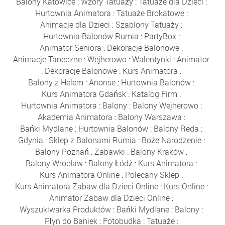
Balony Katowice
:
Wzory Tatuaży
:
Tatuaże dla Dzieci
:
Hurtownia Animatora
:
Tatuaże Brokatowe
:
Animacje dla Dzieci
:
Szablony Tatuaży
:
Hurtownia Balonów Rumia
:
PartyBox
:
Animator Seniora
:
Dekoracje Balonowe
:
Animacje Taneczne
:
Wejherowo
:
Walentynki
:
Animator
:
Dekoracje Balonowe
:
Kurs Animatora
:
Balony z Helem
:
Anonse
:
Hurtownia Balonów
:
Kurs Animatora Gdańsk
:
Katalog Firm
:
Hurtownia Animatora
:
Balony
:
Balony Wejherowo
:
Akademia Animatora
:
Balony Warszawa
:
Bańki Mydlane
:
Hurtownia Balonów
:
Balony Reda
:
Gdynia
:
Sklep z Balonami Rumia
:
Boże Narodzenie
:
Balony Poznań
:
Zabawki
:
Balony Kraków
:
Balony Wrocław
:
Balony Łódź
:
Kurs Animatora
:
Kurs Animatora Online
:
Polecany Sklep
:
Kurs Animatora Zabaw dla Dzieci Online
:
Kurs Online
:
Animator Zabaw dla Dzieci Online
:
Wyszukiwarka Produktów
:
Bańki Mydlane
:
Balony
:
Płyn do Baniek
:
Fotobudka
:
Tatuaże
: