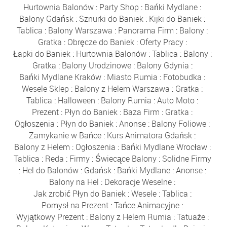
Hurtownia Balonów
:
Party Shop
:
Bańki Mydlane
:
Balony Gdańsk
:
Sznurki do Baniek
:
Kijki do Baniek
:
Tablica
:
Balony Warszawa
:
Panorama Firm
:
Balony
:
Gratka
:
Obręcze do Baniek
:
Oferty Pracy
:
Łapki do Baniek
:
Hurtownia Balonów
:
Tablica
:
Balony
:
Gratka
:
Balony Urodzinowe
:
Balony Gdynia
:
Bańki Mydlane Kraków
:
Miasto Rumia
:
Fotobudka
:
Wesele Sklep
:
Balony z Helem Warszawa
:
Gratka
:
Tablica
:
Halloween
:
Balony Rumia
:
Auto Moto
:
Prezent
:
Płyn do Baniek
:
Baza Firm
:
Gratka
:
Ogłoszenia
:
Płyn do Baniek
:
Anonse
:
Balony Foliowe
:
Zamykanie w Bańce
:
Kurs Animatora Gdańsk
:
Balony z Helem
:
Ogłoszenia
:
Bańki Mydlane Wrocław
:
Tablica
:
Reda
:
Firmy
:
Świecące Balony
:
Solidne Firmy
:
Hel do Balonów
:
Gdańsk
:
Bańki Mydlane
:
Anonse
:
Balony na Hel
:
Dekoracje Weselne
:
Jak zrobić Płyn do Baniek
:
Wesele
:
Tablica
:
Pomysł na Prezent
:
Tańce Animacyjne
:
Wyjątkowy Prezent
:
Balony z Helem Rumia
:
Tatuaże
: