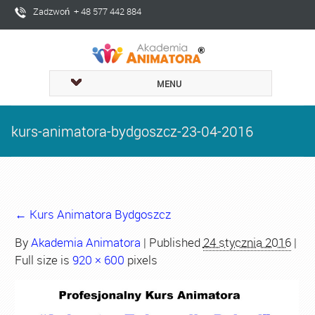
Zadzwoń + 48 577 442 884
MENU
kurs-animatora-bydgoszcz-23-04-2016
←
Kurs Animatora Bydgoszcz
By
Akademia Animatora
|
Published
24 stycznia 2016
|
Full size is
920 × 600
pixels