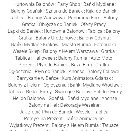
Hurtownia Balonów
:
Party Shop
:
Bańki Mydlane
:
Balony Gdańsk
:
Sznurki do Baniek
:
Kijki do Baniek
:
Tablica
:
Balony Warszawa
:
Panorama Firm
:
Balony
:
Gratka
:
Obręcze do Baniek
:
Oferty Pracy
:
Łapki do Baniek
:
Hurtownia Balonów
:
Tablica
:
Balony
:
Gratka
:
Balony Urodzinowe
:
Balony Gdynia
:
Bańki Mydlane Kraków
:
Miasto Rumia
:
Fotobudka
:
Wesele Sklep
:
Balony z Helem Warszawa
:
Gratka
:
Tablica
:
Halloween
:
Balony Rumia
:
Auto Moto
:
Prezent
:
Płyn do Baniek
:
Baza Firm
:
Gratka
:
Ogłoszenia
:
Płyn do Baniek
:
Anonse
:
Balony Foliowe
:
Zamykanie w Bańce
:
Kurs Animatora Gdańsk
:
Balony z Helem
:
Ogłoszenia
:
Bańki Mydlane Wrocław
:
Tablica
:
Reda
:
Firmy
:
Świecące Balony
:
Solidne Firmy
:
Hel do Balonów
:
Gdańsk
:
Bańki Mydlane
:
Anonse
:
Balony na Hel
:
Dekoracje Weselne
:
Jak zrobić Płyn do Baniek
:
Wesele
:
Tablica
:
Pomysł na Prezent
:
Tańce Animacyjne
:
Wyjątkowy Prezent
:
Balony z Helem Rumia
:
Tatuaże
: