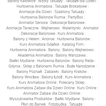
Balony Katowice
:
Wzory Tatuaży
:
Tatuaże dla Dzieci
:
Hurtownia Animatora
:
Tatuaże Brokatowe
:
Animacje dla Dzieci
:
Szablony Tatuaży
:
Hurtownia Balonów Rumia
:
PartyBox
:
Animator Seniora
:
Dekoracje Balonowe
:
Animacje Taneczne
:
Wejherowo
:
Walentynki
:
Animator
:
Dekoracje Balonowe
:
Kurs Animatora
:
Balony z Helem
:
Anonse
:
Hurtownia Balonów
:
Kurs Animatora Gdańsk
:
Katalog Firm
:
Hurtownia Animatora
:
Balony
:
Balony Wejherowo
:
Akademia Animatora
:
Balony Warszawa
:
Bańki Mydlane
:
Hurtownia Balonów
:
Balony Reda
:
Gdynia
:
Sklep z Balonami Rumia
:
Boże Narodzenie
:
Balony Poznań
:
Zabawki
:
Balony Kraków
:
Balony Wrocław
:
Balony Łódź
:
Kurs Animatora
:
Kurs Animatora Online
:
Polecany Sklep
:
Kurs Animatora Zabaw dla Dzieci Online
:
Kurs Online
:
Animator Zabaw dla Dzieci Online
:
Wyszukiwarka Produktów
:
Bańki Mydlane
:
Balony
:
Płyn do Baniek
:
Fotobudka
:
Tatuaże
: