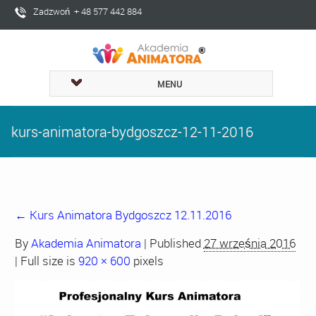
Zadzwoń + 48 577 442 884
MENU
kurs-animatora-bydgoszcz-12-11-2016
←
Kurs Animatora Bydgoszcz 12.11.2016
By
Akademia Animatora
|
Published
27 września 2016
| Full size is
920 × 600
pixels