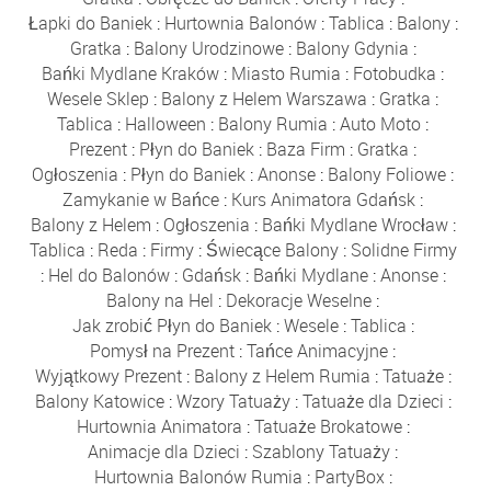
Łapki do Baniek
:
Hurtownia Balonów
:
Tablica
:
Balony
:
Gratka
:
Balony Urodzinowe
:
Balony Gdynia
:
Bańki Mydlane Kraków
:
Miasto Rumia
:
Fotobudka
:
Wesele Sklep
:
Balony z Helem Warszawa
:
Gratka
:
Tablica
:
Halloween
:
Balony Rumia
:
Auto Moto
:
Prezent
:
Płyn do Baniek
:
Baza Firm
:
Gratka
:
Ogłoszenia
:
Płyn do Baniek
:
Anonse
:
Balony Foliowe
:
Zamykanie w Bańce
:
Kurs Animatora Gdańsk
:
Balony z Helem
:
Ogłoszenia
:
Bańki Mydlane Wrocław
:
Tablica
:
Reda
:
Firmy
:
Świecące Balony
:
Solidne Firmy
:
Hel do Balonów
:
Gdańsk
:
Bańki Mydlane
:
Anonse
:
Balony na Hel
:
Dekoracje Weselne
:
Jak zrobić Płyn do Baniek
:
Wesele
:
Tablica
:
Pomysł na Prezent
:
Tańce Animacyjne
:
Wyjątkowy Prezent
:
Balony z Helem Rumia
:
Tatuaże
:
Balony Katowice
:
Wzory Tatuaży
:
Tatuaże dla Dzieci
:
Hurtownia Animatora
:
Tatuaże Brokatowe
:
Animacje dla Dzieci
:
Szablony Tatuaży
:
Hurtownia Balonów Rumia
:
PartyBox
: