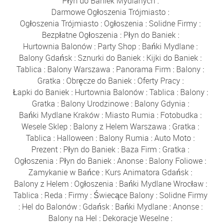
Płyn do Baniek Mydlanych
:
Darmowe Ogłoszenia Trójmiasto
:
Ogłoszenia Trójmiasto
:
Ogłoszenia
:
Solidne Firmy
:
Bezpłatne Ogłoszenia
:
Płyn do Baniek
:
Hurtownia Balonów
:
Party Shop
:
Bańki Mydlane
:
Balony Gdańsk
:
Sznurki do Baniek
:
Kijki do Baniek
:
Tablica
:
Balony Warszawa
:
Panorama Firm
:
Balony
:
Gratka
:
Obręcze do Baniek
:
Oferty Pracy
:
Łapki do Baniek
:
Hurtownia Balonów
:
Tablica
:
Balony
:
Gratka
:
Balony Urodzinowe
:
Balony Gdynia
:
Bańki Mydlane Kraków
:
Miasto Rumia
:
Fotobudka
:
Wesele Sklep
:
Balony z Helem Warszawa
:
Gratka
:
Tablica
:
Halloween
:
Balony Rumia
:
Auto Moto
:
Prezent
:
Płyn do Baniek
:
Baza Firm
:
Gratka
:
Ogłoszenia
:
Płyn do Baniek
:
Anonse
:
Balony Foliowe
:
Zamykanie w Bańce
:
Kurs Animatora Gdańsk
:
Balony z Helem
:
Ogłoszenia
:
Bańki Mydlane Wrocław
:
Tablica
:
Reda
:
Firmy
:
Świecące Balony
:
Solidne Firmy
:
Hel do Balonów
:
Gdańsk
:
Bańki Mydlane
:
Anonse
:
Balony na Hel
:
Dekoracje Weselne
: