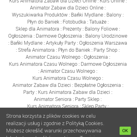
Kurs Animatora Zabaw dla Dzieci Online
:
Kurs Online
:
Animator Zabaw dla Dzieci Online
:
Wyszukiwarka Produktów
:
Bańki Mydlane
:
Balony
:
Płyn do Baniek
:
Fotobudka
:
Tatuaże
:
Sklep dla Animatora
:
Prezenty
:
Balony Foliowe
:
Ogłoszenia
:
Darmowe Ogłoszenia
:
Balony Urodzinowe
:
Bańki Mydlane
:
Artykuły Party
:
Ogłoszenia Warszawa
:
Strefa Animatora
:
Płyn do Baniek
:
Party Shop
:
Animator Czasu Wolnego
:
Ogłoszenia
:
Kurs Animatora Czasu Wolnego
:
Darmowe Ogłoszenia
:
Animator Czasu Wolnego
:
Kurs Animatora Czasu Wolnego
:
Animator Zabaw dla Dzieci
:
Bezpłatne Ogłoszenia
:
Party
:
Kurs Animatora Zabaw dla Dzieci
:
Animator Seniora
:
Party Sklep
:
Kurs Animatora Seniora
:
Sklep Party
:
Tatuaże dla Dzieci
:
Tatuaże Brokatowe
:
Ogłoszenia
:
Strona korzysta z plików cookies w celu
Ogłoszenia Darmowe
:
Zamykanie w Bańce
:
Warszawa
realizacji usług i zgodnie z Polityką Cookies.
:
Wydarzenia Warszawa
:
Firmy Warszawa
:
Możesz określić warunki przechowywania
OK
Ogłoszenia Warszawa