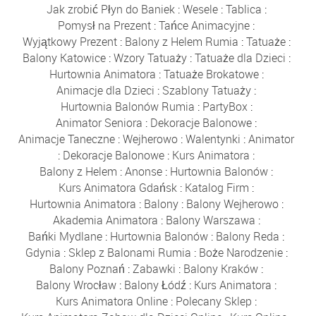
Jak zrobić Płyn do Baniek
:
Wesele
:
Tablica
:
Pomysł na Prezent
:
Tańce Animacyjne
:
Wyjątkowy Prezent
:
Balony z Helem Rumia
:
Tatuaże
:
Balony Katowice
:
Wzory Tatuaży
:
Tatuaże dla Dzieci
:
Hurtownia Animatora
:
Tatuaże Brokatowe
:
Animacje dla Dzieci
:
Szablony Tatuaży
:
Hurtownia Balonów Rumia
:
PartyBox
:
Animator Seniora
:
Dekoracje Balonowe
:
Animacje Taneczne
:
Wejherowo
:
Walentynki
:
Animator
:
Dekoracje Balonowe
:
Kurs Animatora
:
Balony z Helem
:
Anonse
:
Hurtownia Balonów
:
Kurs Animatora Gdańsk
:
Katalog Firm
:
Hurtownia Animatora
:
Balony
:
Balony Wejherowo
:
Akademia Animatora
:
Balony Warszawa
:
Bańki Mydlane
:
Hurtownia Balonów
:
Balony Reda
:
Gdynia
:
Sklep z Balonami Rumia
:
Boże Narodzenie
:
Balony Poznań
:
Zabawki
:
Balony Kraków
:
Balony Wrocław
:
Balony Łódź
:
Kurs Animatora
:
Kurs Animatora Online
:
Polecany Sklep
: