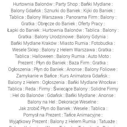
Hurtownia Balonów
:
Party Shop
:
Bańki Mydlane
:
Balony Gdańsk
:
Sznurki do Baniek
:
Kijki do Baniek
:
Tablica
:
Balony Warszawa
:
Panorama Firm
:
Balony
:
Gratka
:
Obręcze do Baniek
:
Oferty Pracy
:
Łapki do Baniek
:
Hurtownia Balonów
:
Tablica
:
Balony
:
Gratka
:
Balony Urodzinowe
:
Balony Gdynia
:
Bańki Mydlane Kraków
:
Miasto Rumia
:
Fotobudka
:
Wesele Sklep
:
Balony z Helem Warszawa
:
Gratka
:
Tablica
:
Halloween
:
Balony Rumia
:
Auto Moto
:
Prezent
:
Płyn do Baniek
:
Baza Firm
:
Gratka
:
Ogłoszenia
:
Płyn do Baniek
:
Anonse
:
Balony Foliowe
:
Zamykanie w Bańce
:
Kurs Animatora Gdańsk
:
Balony z Helem
:
Ogłoszenia
:
Bańki Mydlane Wrocław
:
Tablica
:
Reda
:
Firmy
:
Świecące Balony
:
Solidne Firmy
:
Hel do Balonów
:
Gdańsk
:
Bańki Mydlane
:
Anonse
:
Balony na Hel
:
Dekoracje Weselne
:
Jak zrobić Płyn do Baniek
:
Wesele
:
Tablica
:
Pomysł na Prezent
:
Tańce Animacyjne
:
Wyjątkowy Prezent
:
Balony z Helem Rumia
:
Tatuaże
: