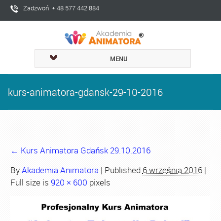
Zadzwoń + 48 577 442 884
MENU
kurs-animatora-gdansk-29-10-2016
←
Kurs Animatora Gdańsk 29.10.2016
By
Akademia Animatora
|
Published
6 września 2016
|
Full size is
920 × 600
pixels