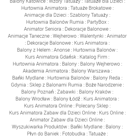
Balony Katowice
:
Wzory Tatuaży
:
Tatuaże dla Dzieci
:
Hurtownia Animatora
:
Tatuaże Brokatowe
:
Animacje dla Dzieci
:
Szablony Tatuaży
:
Hurtownia Balonów Rumia
:
PartyBox
:
Animator Seniora
:
Dekoracje Balonowe
:
Animacje Taneczne
:
Wejherowo
:
Walentynki
:
Animator
:
Dekoracje Balonowe
:
Kurs Animatora
:
Balony z Helem
:
Anonse
:
Hurtownia Balonów
:
Kurs Animatora Gdańsk
:
Katalog Firm
:
Hurtownia Animatora
:
Balony
:
Balony Wejherowo
:
Akademia Animatora
:
Balony Warszawa
:
Bańki Mydlane
:
Hurtownia Balonów
:
Balony Reda
:
Gdynia
:
Sklep z Balonami Rumia
:
Boże Narodzenie
:
Balony Poznań
:
Zabawki
:
Balony Kraków
:
Balony Wrocław
:
Balony Łódź
:
Kurs Animatora
:
Kurs Animatora Online
:
Polecany Sklep
:
Kurs Animatora Zabaw dla Dzieci Online
:
Kurs Online
:
Animator Zabaw dla Dzieci Online
:
Wyszukiwarka Produktów
:
Bańki Mydlane
:
Balony
:
Płyn do Baniek
:
Fotobudka
:
Tatuaże
: